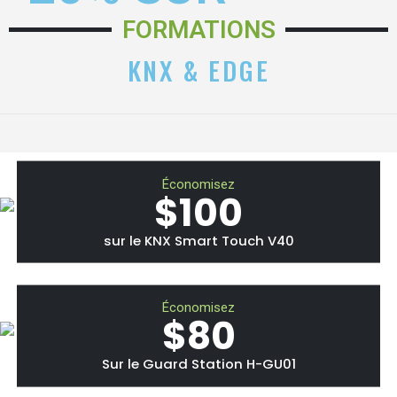
FORMATIONS
KNX & EDGE
Économisez
$100
sur le KNX Smart Touch V40
Économisez
$80
Sur le Guard Station H-GU01