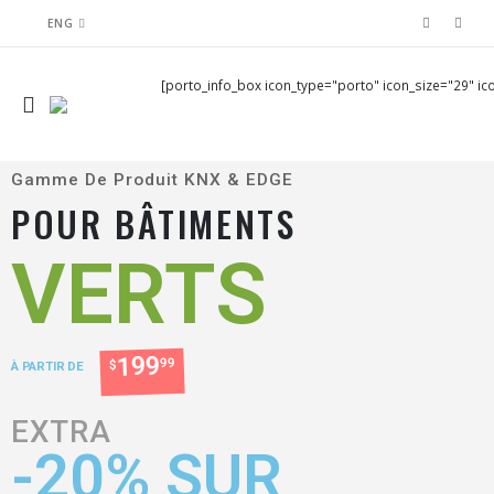
ENG
[porto_info_box icon_type="porto" icon_size="29" icon
Gamme De Produit KNX & EDGE
POUR BÂTIMENTS
VERTS
199
99
$
À PARTIR DE
EXTRA
-20% SUR