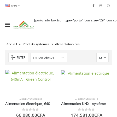
ENG
[porto_info_box icon_type="porto" icon_size="29" icon_col
Accueil
»
Produits systèmes
»
Alimentation bus
FILTER
ALIMENTATION BUS
ALIMENTATION BUS
Alimentation électrique, 640mA – Green Controls
Alimentation KNX : système d’automatisation de l’énergie – GSV
66,080.00
CFA
174,581.00
CFA
0
sur 5
0
sur 5