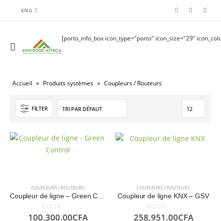
ENG
[porto_info_box icon_type="porto" icon_size="29" icon_colo
Accueil
»
Produits systèmes
»
Coupleurs / Routeurs
FILTER
COUPLEURS / ROUTEURS
COUPLEURS / ROUTEURS
Coupleur de ligne – Green Controls
Coupleur de ligne KNX – GSV
0
sur 5
0
sur 5
100,300.00
CFA
258,951.00
CFA