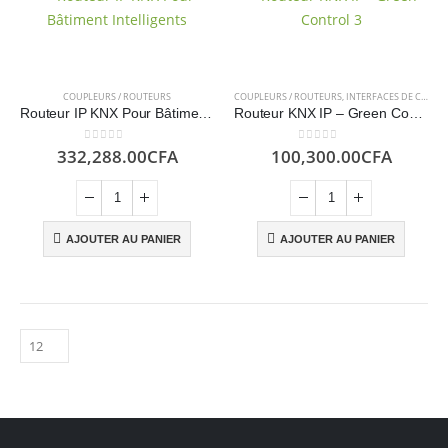
COUPLEURS / ROUTEURS
COUPLEURS / ROUTEURS
,
INTERFACES DE COMMUNICATION
Routeur IP KNX Pour Bâtiment Intelligents – GSV
Routeur KNX IP – Green Controls
0
sur 5
0
sur 5
332,288.00
CFA
100,300.00
CFA
AJOUTER AU PANIER
AJOUTER AU PANIER