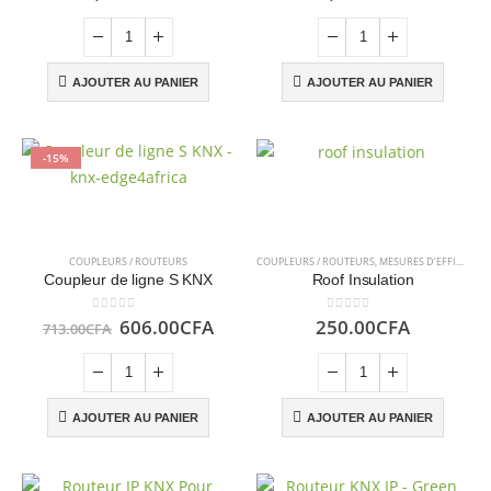
AJOUTER AU PANIER
AJOUTER AU PANIER
-15%
COUPLEURS / ROUTEURS
COUPLEURS / ROUTEURS
,
MESURES D’EFFICACITÉ ÉNERGÉTIQUE
Coupleur de ligne S KNX
Roof Insulation
Le
Le
0
sur 5
0
sur 5
606.00
CFA
250.00
CFA
713.00
CFA
prix
prix
initial
actuel
était :
est :
713.00CFA.
606.00CFA.
AJOUTER AU PANIER
AJOUTER AU PANIER