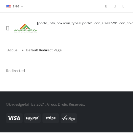
ENG
[porto_info_box icon_type="porto" icon_size="29" icon_colo
Accueil
»
Default Redirect Page
Redirected
©knx-edge4africa 2021. ATous Droits Réservés.