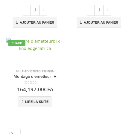
AJOUTER AU PANIER
AJOUTER AU PANIER
CHAUD
MULTI-FONCTIONS
,
PREMIUM
Montage d’émetteur IR
0
sur 5
164,197.00
CFA
LIRE LA SUITE