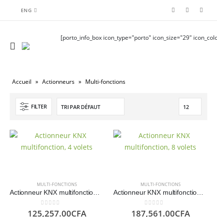
ENG
[porto_info_box icon_type="porto" icon_size="29" icon_colo
Accueil
»
Actionneurs
»
Multi-fonctions
FILTER
MULTI-FONCTIONS
MULTI-FONCTIONS
Actionneur KNX multifonction, 4 volets – GVS
Actionneur KNX multifonction, 8 volets – GVS
0
sur 5
0
sur 5
125,257.00
CFA
187,561.00
CFA