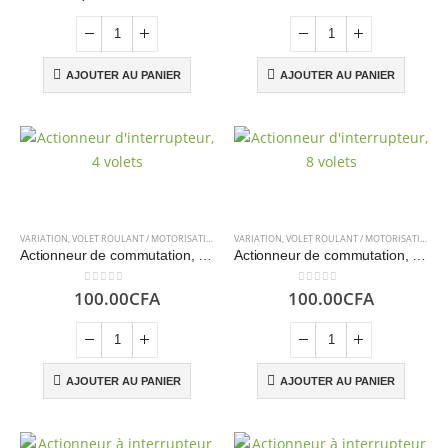
AJOUTER AU PANIER
AJOUTER AU PANIER
VARIATION
,
VOLET ROULANT / MOTORISATION
VARIATION
,
VOLET ROULANT / MOTORISATION
Actionneur de commutation, 4 volets
Actionneur de commutation, 8 volets
0
sur 5
0
sur 5
100.00
CFA
100.00
CFA
AJOUTER AU PANIER
AJOUTER AU PANIER