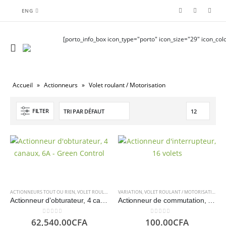
ENG
[porto_info_box icon_type="porto" icon_size="29" icon_colo
Accueil
»
Actionneurs
»
Volet roulant / Motorisation
FILTER
ACTIONNEURS TOUT OU RIEN
,
VOLET ROULANT / MOTORISATION
VARIATION
,
VOLET ROULANT / MOTORISATION
Actionneur d’obturateur, 4 canaux, 6A- Green Controls
Actionneur de commutation, 12 volets
0
sur 5
0
sur 5
62,540.00
CFA
100.00
CFA