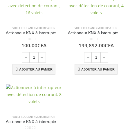
VOLET ROULANT / MOTORISATION
VOLET ROULANT / MOTORISATION
Actionneur KNX à interrupteur avec détection de courant, 12 volets
Actionneur KNX à interrupteur avec détection de courant, 4 volets
0
sur 5
0
sur 5
100.00
CFA
199,892.00
CFA
AJOUTER AU PANIER
AJOUTER AU PANIER
VOLET ROULANT / MOTORISATION
Actionneur KNX à interrupteur avec détection de courant, 8 volets