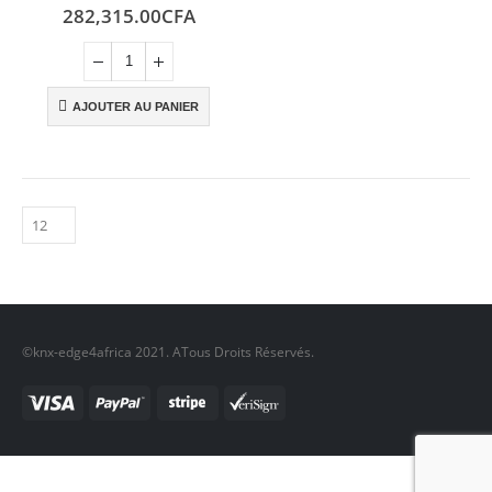
0
sur 5
282,315.00
CFA
AJOUTER AU PANIER
©knx-edge4africa 2021. ATous Droits Réservés.