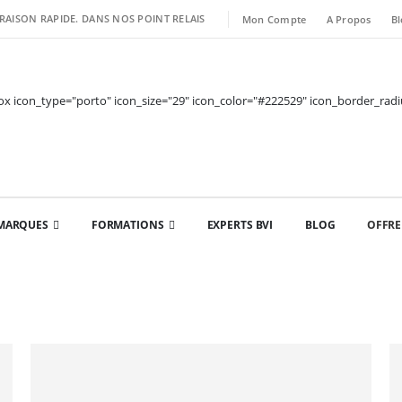
VRAISON RAPIDE. DANS NOS POINT RELAIS
Mon Compte
A Propos
Bl
x icon_type="porto" icon_size="29" icon_color="#222529" icon_border_radius=
MARQUES
FORMATIONS
EXPERTS BVI
BLOG
OFFRE