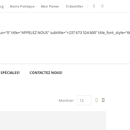
og
Notre Politique
Mon Panier
S'identifier
"0" title="APPELEZ NOUS" subtitle="+237 673 524 600" title_font_style="600" 
 SPÉCIALES!
CONTACTEZ NOUS!
Montrer: