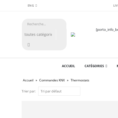
LI
ENG
[porto_info_bo
ACCUEIL
CATÉGORIES
Accueil
»
Commandes KNX
»
Thermostats
Trier par: