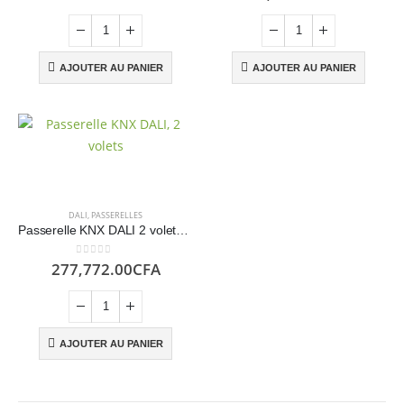
prix
prix
initial
actuel
était :
est :
939.00CFA.
799.00CFA.
AJOUTER AU PANIER
AJOUTER AU PANIER
DALI
,
PASSERELLES
Passerelle KNX DALI 2 volets – GVS
0
sur 5
277,772.00
CFA
AJOUTER AU PANIER