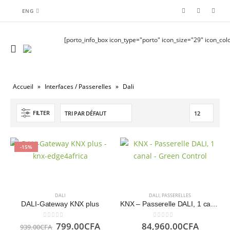
ENG
[porto_info_box icon_type="porto" icon_size="29" icon_colo
Accueil
»
Interfaces / Passerelles
»
Dali
FILTER
-15%
DALI
DALI
,
PASSERELLES
DALI-Gateway KNX plus
KNX – Passerelle DALI, 1 canal- Green Controls
Le
Le
0
sur 5
0
sur 5
799.00
CFA
84,960.00
CFA
939.00
CFA