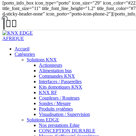
[porto_info_box icon_type="porto" icon_size="29" icon_color="#22
title_font_size="11" title_font_line_height="1.2" title_font_color="#
d-sticky-header-none" icon_porto="porto-icon-phone-2"][/porto_inf
Accueil
Catégories
Solutions KNX
Actionneurs
Alimentation bus
Commandes KNX
Interfaces / Passerelles
Kits domotiques KNX
KNX RF
Coupleurs / Routeurs
Sondes / Mesure
Produits systèmes
Visualisation / Supervision
Solutions EDGE
Nos prestations Edge
CONCEPTION DURABLE