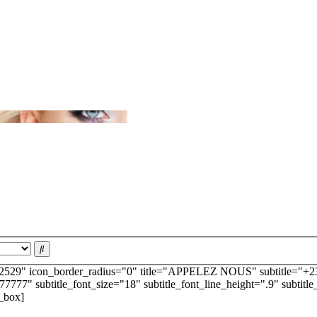
2529" icon_border_radius="0" title="APPELEZ NOUS" subtitle="+237 
777777" subtitle_font_size="18" subtitle_font_line_height=".9" subtitl
o_box]