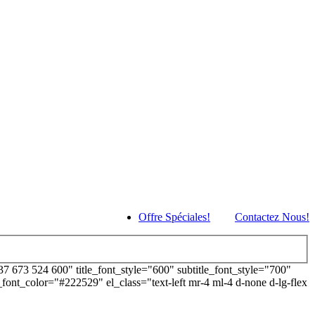
Offre Spéciales!
Contactez Nous!
673 524 600" title_font_style="600" subtitle_font_style="700"
e_font_color="#222529" el_class="text-left mr-4 ml-4 d-none d-lg-flex