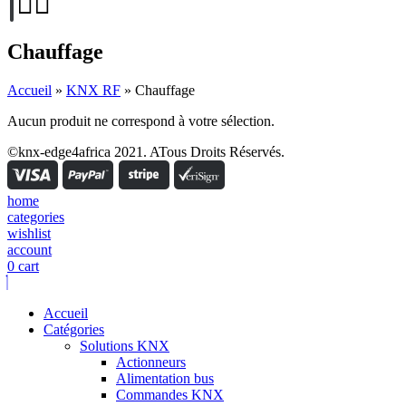
Chauffage
Accueil
»
KNX RF
»
Chauffage
Aucun produit ne correspond à votre sélection.
©knx-edge4africa 2021. ATous Droits Réservés.
home
categories
wishlist
account
0
cart
Accueil
Catégories
Solutions KNX
Actionneurs
Alimentation bus
Commandes KNX