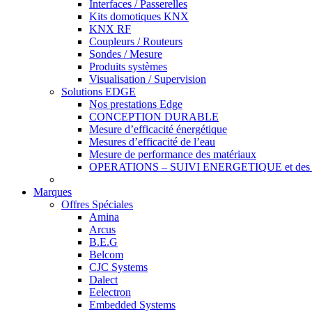
Interfaces / Passerelles
Kits domotiques KNX
KNX RF
Coupleurs / Routeurs
Sondes / Mesure
Produits systèmes
Visualisation / Supervision
Solutions EDGE
Nos prestations Edge
CONCEPTION DURABLE
Mesure d’efficacité énergétique
Mesures d’efficacité de l’eau
Mesure de performance des matériaux
OPERATIONS – SUIVI ENERGETIQUE et des r
Marques
Offres Spéciales
Amina
Arcus
B.E.G
Belcom
CJC Systems
Dalect
Eelectron
Embedded Systems