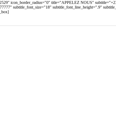
2529" icon_border_radius="0" title="APPELEZ NOUS" subtitle="+237 
777777" subtitle_font_size="18" subtitle_font_line_height=".9" subtitl
o_box]