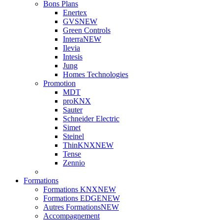
Bons Plans
Enertex
GVS
NEW
Green Controls
Interra
NEW
Ilevia
Intesis
Jung
Homes Technologies
Promotion
MDT
proKNX
Sauter
Schneider Electric
Simet
Steinel
ThinKNX
NEW
Tense
Zennio
Formations
Formations KNX
NEW
Formations EDGE
NEW
Autres Formations
NEW
Accompagnement