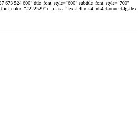
673 524 600" title_font_style="600" subtitle_font_style="700"
e_font_color="#222529" el_class="text-left mr-4 ml-4 d-none d-lg-flex