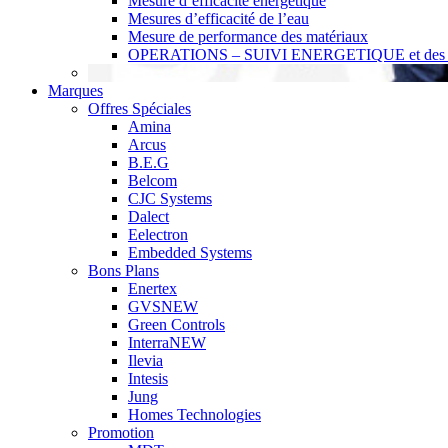
Mesure d’efficacité énergétique
Mesures d’efficacité de l’eau
Mesure de performance des matériaux
OPERATIONS – SUIVI ENERGETIQUE et des r
Marques
Offres Spéciales
Amina
Arcus
B.E.G
Belcom
CJC Systems
Dalect
Eelectron
Embedded Systems
Bons Plans
Enertex
GVS
NEW
Green Controls
Interra
NEW
Ilevia
Intesis
Jung
Homes Technologies
Promotion