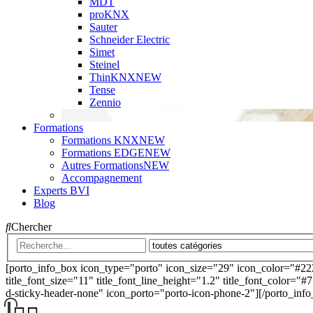
MDT
proKNX
Sauter
Schneider Electric
Simet
Steinel
ThinKNX
NEW
Tense
Zennio
Formations
Formations KNX
NEW
Formations EDGE
NEW
Autres Formations
NEW
Accompagnement
Experts BVI
Blog
Chercher
[porto_info_box icon_type="porto" icon_size="29" icon_color="#22
title_font_size="11" title_font_line_height="1.2" title_font_color="#
d-sticky-header-none" icon_porto="porto-icon-phone-2"][/porto_inf