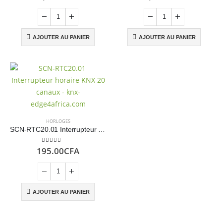
AJOUTER AU PANIER
AJOUTER AU PANIER
HORLOGES
SCN-RTC20.01 Interrupteur horaire KNX 20 canaux
5.00
sur 5
195.00
CFA
AJOUTER AU PANIER