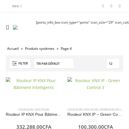
ENG
[porto_info_box icon_type="porto" icon_size="29" icon_colo
Accueil
»
Produits systèmes
»
Page 4
FILTER
COUPLEURS / ROUTEURS
COUPLEURS / ROUTEURS
,
INTERFACES DE COMMUNICATION
Routeur IP KNX Pour Bâtiment Intelligents – GSV
Routeur KNX IP – Green Controls
0
sur 5
0
sur 5
332,288.00
CFA
100,300.00
CFA