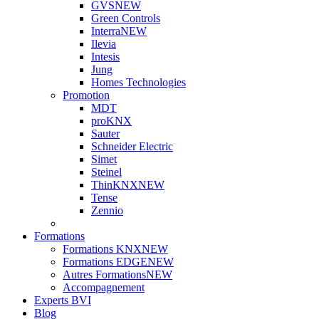
GVS
NEW
Green Controls
Interra
NEW
Ilevia
Intesis
Jung
Homes Technologies
Promotion
MDT
proKNX
Sauter
Schneider Electric
Simet
Steinel
ThinKNX
NEW
Tense
Zennio
Formations
Formations KNX
NEW
Formations EDGE
NEW
Autres Formations
NEW
Accompagnement
Experts BVI
Blog