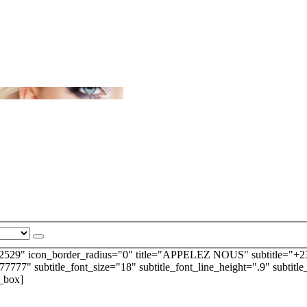
2529" icon_border_radius="0" title="APPELEZ NOUS" subtitle="+237 
777777" subtitle_font_size="18" subtitle_font_line_height=".9" subtitl
o_box]