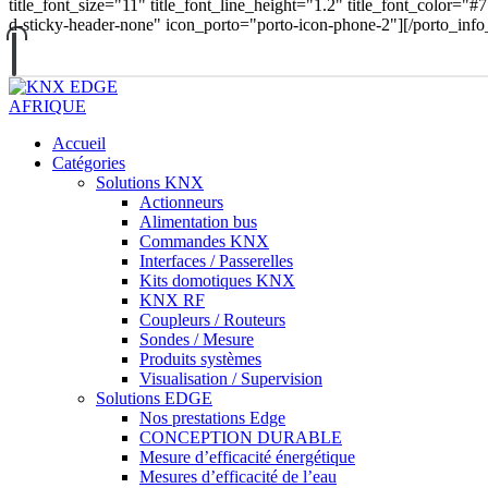
title_font_size="11" title_font_line_height="1.2" title_font_color="#
d-sticky-header-none" icon_porto="porto-icon-phone-2"][/porto_inf
Accueil
Catégories
Solutions KNX
Actionneurs
Alimentation bus
Commandes KNX
Interfaces / Passerelles
Kits domotiques KNX
KNX RF
Coupleurs / Routeurs
Sondes / Mesure
Produits systèmes
Visualisation / Supervision
Solutions EDGE
Nos prestations Edge
CONCEPTION DURABLE
Mesure d’efficacité énergétique
Mesures d’efficacité de l’eau