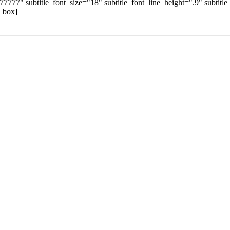
777777" subtitle_font_size="18" subtitle_font_line_height=".9" subtitl
o_box]