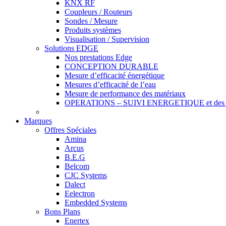
KNX RF
Coupleurs / Routeurs
Sondes / Mesure
Produits systèmes
Visualisation / Supervision
Solutions EDGE
Nos prestations Edge
CONCEPTION DURABLE
Mesure d’efficacité énergétique
Mesures d’efficacité de l’eau
Mesure de performance des matériaux
OPERATIONS – SUIVI ENERGETIQUE et des r
Marques
Offres Spéciales
Amina
Arcus
B.E.G
Belcom
CJC Systems
Dalect
Eelectron
Embedded Systems
Bons Plans
Enertex