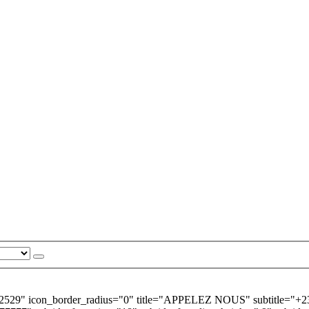
2529" icon_border_radius="0" title="APPELEZ NOUS" subtitle="+237 