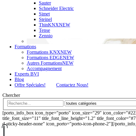
Sauter
Schneider Electric
Simet
Steinel
ThinKNX
NEW
Tense
Zennio
Formations
Formations KNX
NEW
Formations EDGE
NEW
Autres Formations
NEW
Accompagnement
Experts BVI
Blog
Offre Spéciales!
Contactez Nous!
Chercher
[porto_info_box icon_type="porto" icon_size="29" icon_color="#22
title_font_size="11" title_font_line_height="1.2" title_font_color="#
d-sticky-header-none" icon_porto="porto-icon-phone-2"][/porto_inf