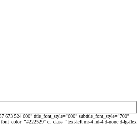
673 524 600" title_font_style="600" subtitle_font_style="700"
e_font_color="#222529" el_class="text-left mr-4 ml-4 d-none d-lg-flex