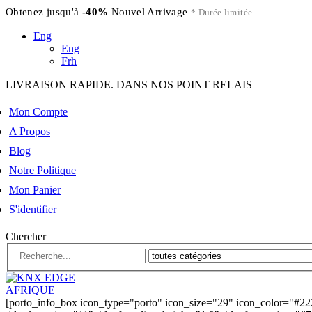
Obtenez jusqu'à
-40%
Nouvel Arrivage
* Durée limitée.
Eng
Eng
Frh
LIVRAISON RAPIDE. DANS NOS POINT RELAIS
|
Mon Compte
A Propos
Blog
Notre Politique
Mon Panier
S'identifier
Chercher
[porto_info_box icon_type="porto" icon_size="29" icon_color="#22