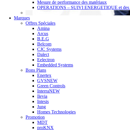
Mesure de performance des matériaux
OPERATIONS – SUIVI ENERGETIQUE et des r
Marques
Offres Spéciales
Amina
Arcus
B.E.G
Belcom
CJC Systems
Dalect
Eelectron
Embedded Systems
Bons Plans
Enertex
GVS
NEW
Green Controls
Interra
NEW
Ilevia
Intesis
Jung
Homes Technologies
Promotion
MDT
proKNX