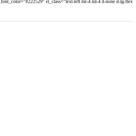
e_font_color="#222529" el_class="text-left mr-4 ml-4 d-none d-lg-flex