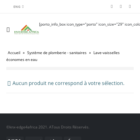
ENG
[porto_info_box icon_type="porto" icon_size="29" icon_colo
Accueil
»
Système de plomberie - sanitaires
»
Lave-vaisselles
économes en eau
Aucun produit ne correspond à votre sélection.
©knx-edge4africa 2021. ATous Droits Réservés.