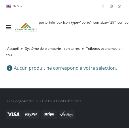
ENG
[porto_info_box icon_type="porto" icon_size="29" icon_col
Accueil
»
Système de plomberie - sanitaires
»
Toilettes économes en
eau
Aucun produit ne correspond à votre sélection.
©knx-edge4africa 2021. ATous Droits Réservés.