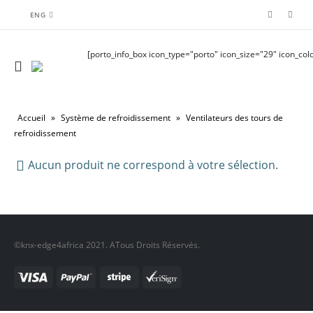
ENG
[porto_info_box icon_type="porto" icon_size="29" icon_colo
Accueil
»
Système de refroidissement
»
Ventilateurs des tours de
refroidissement
Aucun produit ne correspond à votre sélection.
©knx-edge4africa 2021. ATous Droits Réservés.