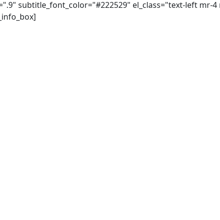
=".9" subtitle_font_color="#222529" el_class="text-left mr-4 
_info_box]