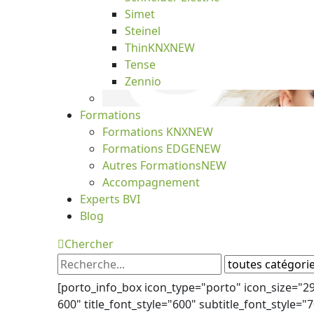
Simet
Steinel
ThinKNX
NEW
Tense
Zennio
Formations
Formations KNX
NEW
Formations EDGE
NEW
Autres Formations
NEW
Accompagnement
Experts BVI
Blog
Chercher
[porto_info_box icon_type="porto" icon_size="2
600" title_font_style="600" subtitle_font_style="7