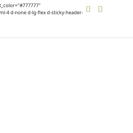
ont_color="#777777"
ml-4 d-none d-lg-flex d-sticky-header-