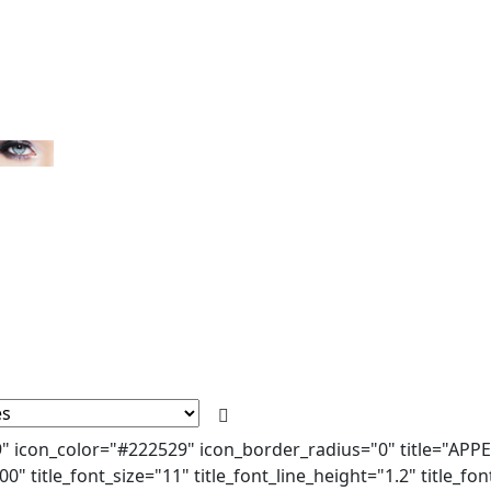
9" icon_color="#222529" icon_border_radius="0" title="APP
00" title_font_size="11" title_font_line_height="1.2" title_f