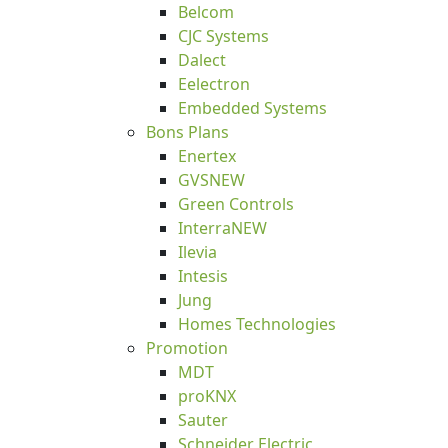
Belcom
CJC Systems
Dalect
Eelectron
Embedded Systems
Bons Plans
Enertex
GVS
NEW
Green Controls
Interra
NEW
Ilevia
Intesis
Jung
Homes Technologies
Promotion
MDT
proKNX
Sauter
Schneider Electric