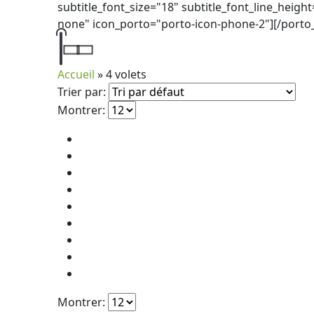
subtitle_font_size="18" subtitle_font_line_height
none" icon_porto="porto-icon-phone-2"][/porto
Accueil
»
4 volets
Trier par:
Montrer:
Montrer: