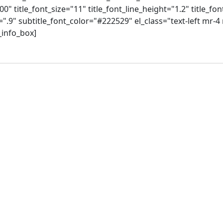
00" title_font_size="11" title_font_line_height="1.2" title_f
=".9" subtitle_font_color="#222529" el_class="text-left mr-4 
_info_box]