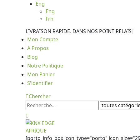
Eng
Eng
Frh
LIVRAISON RAPIDE. DANS NOS POINT RELAIS
|
Mon Compte
A Propos
Blog
Notre Politique
Mon Panier
S'identifier
Chercher
[porto_info_box icon_type="porto" icon_size="2