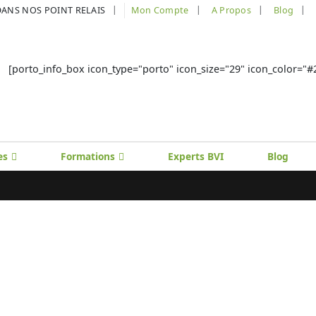
|
DANS NOS POINT RELAIS
Mon Compte
A Propos
Blog
[porto_info_box icon_type="porto" icon_size="29" icon_color="#22
es
Formations
Experts BVI
Blog