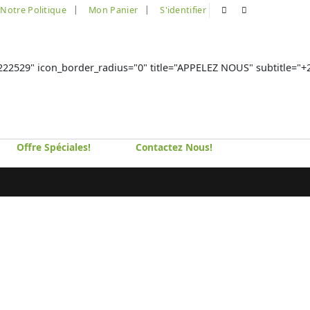
Notre Politique
Mon Panier
S'identifier
2529" icon_border_radius="0" title="APPELEZ NOUS" subtitle="+237 6
Offre Spéciales!
Contactez Nous!