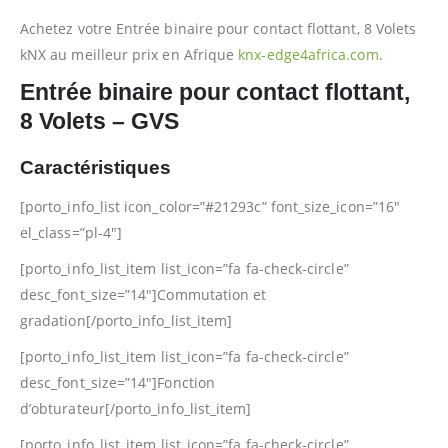
Achetez votre Entrée binaire pour contact flottant, 8 Volets
kNX au meilleur prix en Afrique
knx-edge4africa.com
.
Entrée binaire pour contact flottant,
8 Volets – GVS
Caractéristiques
[porto_info_list icon_color=”#21293c” font_size_icon=”16″
el_class=”pl-4″]
[porto_info_list_item list_icon=”fa fa-check-circle”
desc_font_size=”14″]Commutation et
gradation[/porto_info_list_item]
[porto_info_list_item list_icon=”fa fa-check-circle”
desc_font_size=”14″]Fonction
d’obturateur[/porto_info_list_item]
[porto_info_list_item list_icon=”fa fa-check-circle”