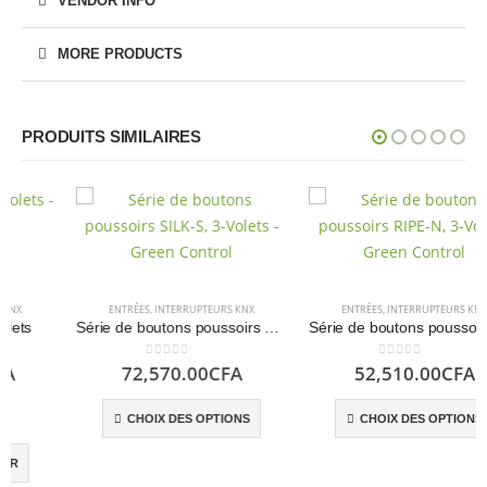
VENDOR INFO
MORE PRODUCTS
PRODUITS SIMILAIRES
ENTRÉES
,
INTERRUPTEURS KNX
ENTRÉES
,
INTERRUPTEURS KNX
Série de boutons poussoirs SILK-S, 3-Volet – Green Controls
Série de boutons poussoirs RIPE-N, 3-Volet – Green Controls
0
sur 5
0
sur 5
72,570.00
CFA
52,510.00
CFA
CHOIX DES OPTIONS
CHOIX DES OPTIONS