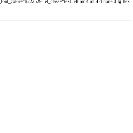
e_font_color="#222529" el_class="text-left mr-4 ml-4 d-none d-lg-flex