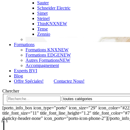
Sauter
Schneider Electric
Simet
Steinel
ThinKNX
NEW
Tense
Zennio
Formations
Formations KNX
NEW
Formations EDGE
NEW
Autres Formations
NEW
Accompagnement
Experts BVI
Blog
Offre Spéciales!
Contactez Nous!
Chercher
[porto_info_box icon_type="porto" icon_size="29" icon_color="#22
title_font_size="11" title_font_line_height="1.2" title_font_color="#
d-sticky-header-none" icon_porto="porto-icon-phone-2"][/porto_inf