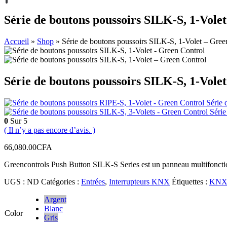
Série de boutons poussoirs SILK-S, 1-Vole
Accueil
»
Shop
»
Série de boutons poussoirs SILK-S, 1-Volet – Gree
Série de boutons poussoirs SILK-S, 1-Vole
Série 
Série
0
Sur 5
( Il n’y a pas encore d’avis. )
66,080.00
CFA
Greencontrols Push Button SILK-S Series est un panneau multifonct
UGS :
ND
Catégories :
Entrées
,
Interrupteurs KNX
Étiquettes :
KN
Argent
Blanc
Color
Gris