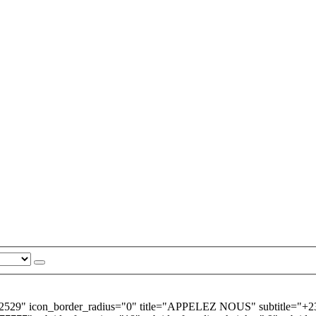
2529" icon_border_radius="0" title="APPELEZ NOUS" subtitle="+237 