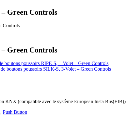
t – Green Controls
n Controls
t – Green Controls
de boutons poussoirs RIPE-S, 1-Volet – Green Controls
 de boutons poussoirs SILK-S, 3-Volet – Green Controls
ion KNX (compatible avec le système European Insta Bus(EIB))
X
,
Push Button