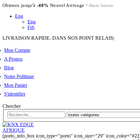
Obtenez jusqu'à
-40%
Nouvel Arrivage
* Durée limitée.
Eng
Eng
Frh
LIVRAISON RAPIDE. DANS NOS POINT RELAIS
|
Mon Compte
A Propos
Blog
Notre Politique
Mon Panier
S'identifier
Chercher
[porto_info_box icon_type="porto" icon_size="29" icon_color="#22