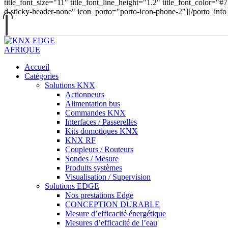
title_font_size="11" title_font_line_height="1.2" title_font_color="#
d-sticky-header-none" icon_porto="porto-icon-phone-2"][/porto_inf
Accueil
Catégories
Solutions KNX
Actionneurs
Alimentation bus
Commandes KNX
Interfaces / Passerelles
Kits domotiques KNX
KNX RF
Coupleurs / Routeurs
Sondes / Mesure
Produits systèmes
Visualisation / Supervision
Solutions EDGE
Nos prestations Edge
CONCEPTION DURABLE
Mesure d’efficacité énergétique
Mesures d’efficacité de l’eau