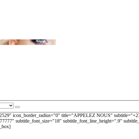
2529" icon_border_radius="0" title="APPELEZ NOUS" subtitle="+237 
777777" subtitle_font_size="18" subtitle_font_line_height=".9" subtitl
o_box]