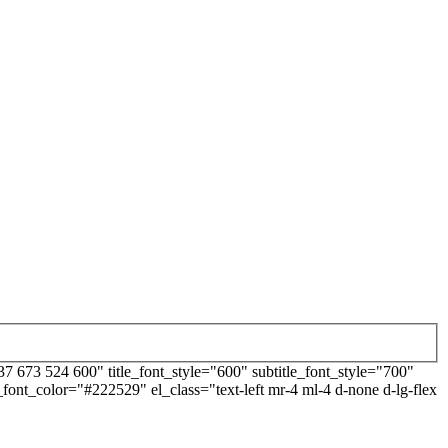
673 524 600" title_font_style="600" subtitle_font_style="700"
e_font_color="#222529" el_class="text-left mr-4 ml-4 d-none d-lg-flex