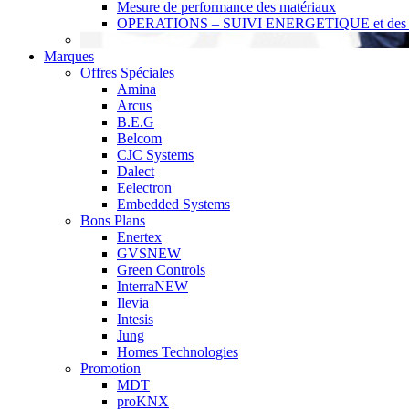
Mesure de performance des matériaux
OPERATIONS – SUIVI ENERGETIQUE et des r
Marques
Offres Spéciales
Amina
Arcus
B.E.G
Belcom
CJC Systems
Dalect
Eelectron
Embedded Systems
Bons Plans
Enertex
GVS
NEW
Green Controls
Interra
NEW
Ilevia
Intesis
Jung
Homes Technologies
Promotion
MDT
proKNX