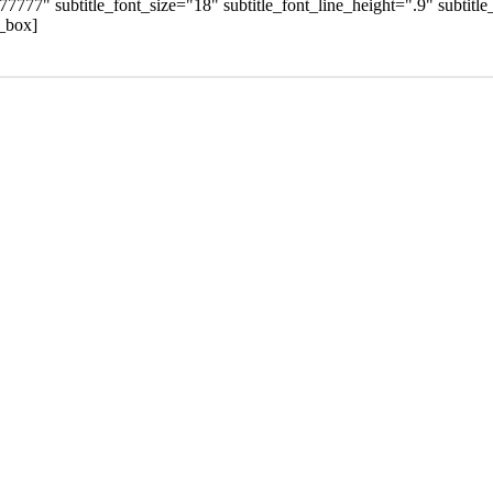
777777" subtitle_font_size="18" subtitle_font_line_height=".9" subtitl
o_box]