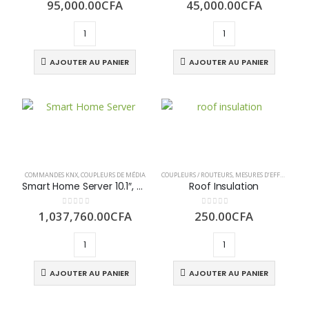
prix
Le
prix
Le
95,000.00
CFA
45,000.00
CFA
initial
prix
initial
prix
était :
actuel
était :
actuel
150,000.00CFA.
est :
50,000.0
est :
95,000.00CFA.
45,000.
AJOUTER AU PANIER
AJOUTER AU PANIER
COMMANDES KNX
,
COUPLEURS DE MÉDIA
COUPLEURS / ROUTEURS
,
MESURES D’EFFICACITÉ ÉNERGÉTIQUE
Smart Home Server 10.1″, Z10 (KNX & Intercom)
Roof Insulation
0
sur 5
0
sur 5
1,037,760.00
CFA
250.00
CFA
AJOUTER AU PANIER
AJOUTER AU PANIER