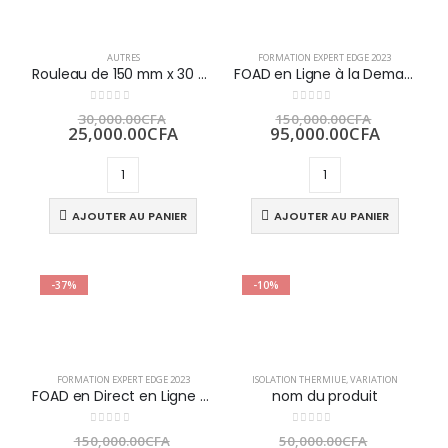
AUTRES
FORMATION EXPERT EDGE 2023
Rouleau de 150 mm x 30 m résistant à l’humidité DPC
FOAD en Ligne à la Demande – Expert EDGE
Le
Le
0
sur 5
0
sur 5
30,000.00
CFA
150,000.00
CFA
prix
Le
prix
Le
25,000.00
CFA
95,000.00
CFA
initial
prix
initial
prix
était :
actuel
était :
actuel
30,000.00CFA.
est :
150,000.
est :
25,000.00CFA.
95,000.
AJOUTER AU PANIER
AJOUTER AU PANIER
-37%
-10%
FORMATION EXPERT EDGE 2023
ISOLATION THERMIUE
,
VARIATION
FOAD en Direct en Ligne – Expert EDGE
nom du produit
Le
Le
0
sur 5
0
sur 5
150,000.00
CFA
50,000.00
CFA