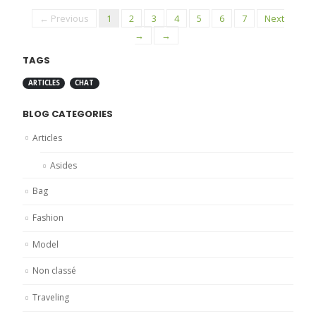
← Previous
1
2
3
4
5
6
7
Next
→
→
TAGS
ARTICLES
CHAT
BLOG CATEGORIES
Articles
Asides
Bag
Fashion
Model
Non classé
Traveling