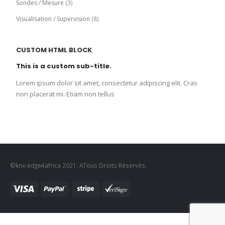
Sondes / Mesure
(3)
Visualisation / Supervision
(8)
CUSTOM HTML BLOCK
This is a custom sub-title.
Lorem ipsum dolor sit amet, consectetur adipiscing elit. Cras
non placerat mi. Etiam non tellus
©knx-edge4africa 2021. ATous Droits Réservés.