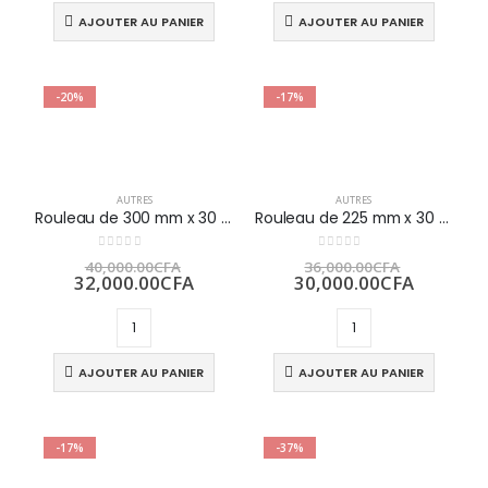
300,000.00CFA.
95,000.
AJOUTER AU PANIER
AJOUTER AU PANIER
-20%
-17%
AUTRES
AUTRES
Rouleau de 300 mm x 30 m résistant à l’humidité DPC
Rouleau de 225 mm x 30 m résistant à l’humidité DPC
Le
Le
0
sur 5
0
sur 5
40,000.00
CFA
36,000.00
CFA
prix
Le
prix
Le
32,000.00
CFA
30,000.00
CFA
initial
prix
initial
prix
était :
actuel
était :
actuel
40,000.00CFA.
est :
36,000.0
est :
32,000.00CFA.
30,000.
AJOUTER AU PANIER
AJOUTER AU PANIER
-17%
-37%