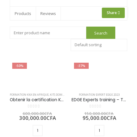
Share
Products
Reviews
-50%
-37%
FORMATION KNX EN AFRIQUE
,
KITS DOMOTIQUES KNX
FORMATION EXPERT EDGE 2023
Obtenir la certification KNX Partner
EDGE Experts training – Technical Direct Online Workshop
Le
Le
0
sur 5
0
sur 5
600,000.00
CFA
150,000.00
CFA
prix
Le
prix
Le
300,000.00
CFA
95,000.00
CFA
initial
prix
initial
prix
était :
actuel
était :
actuel
600,000.00CFA.
est :
150,000.
est :